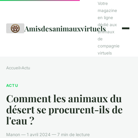
Votre
magazine
en ligne
dédié aux
Amisdesanimauxvirtuels
animaux
de
compagnie
virtuels
Accueil
›
Actu
ACTU
Comment les animaux du
désert se procurent-ils de
l'eau ?
Manon — 1 avril 2024 — 7 min de lecture